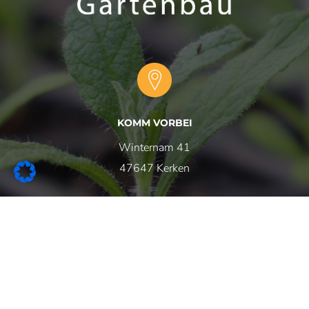
KOMM VORBEI
Winternam 41
47647 Kerken
RUF UNS AN
+49 (0)
2833 - 3904
+49 (0)
2833 -
570941